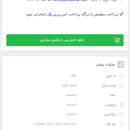
پرداخت مطمئن با درگاه پرداخت امن
زرین پال
انجام می شود.
دانلود فایل پس از تکمیل سفارش
جزئیات بیشتر
1095
کد طرح
eps, png
فرمت فایل
نامحدود
ابعاد
نامحدود
رزولوشن
نامحدود
بزرگنمایی
ایلاستریتور، کورل، اتوکد، فوتوشاپ
نرم افزار