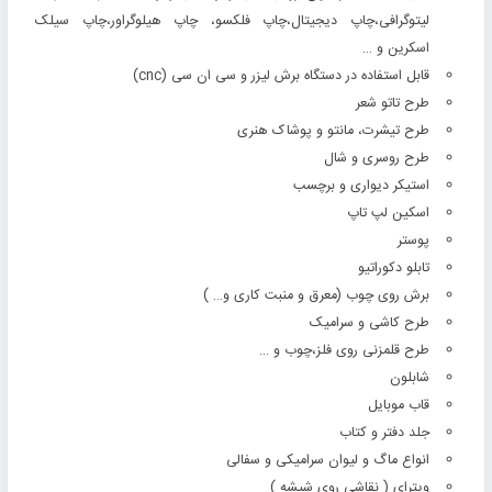
لیتوگرافی،چاپ دیجیتال،چاپ فلکسو، چاپ هیلوگراور،چاپ سیلک
اسکرین و …
قابل استفاده در دستگاه برش لیزر و سی ان سی (cnc)
طرح تاتو شعر
طرح تیشرت، مانتو و پوشاک هنری
طرح روسری و شال
استیکر دیواری و برچسب
اسکین لپ تاپ
پوستر
تابلو دکوراتیو
برش روی چوب (معرق و منبت کاری و… )
طرح کاشی و سرامیک
طرح قلمزنی روی فلز،چوب و …
شابلون
قاب موبایل
جلد دفتر و کتاب
انواع ماگ و لیوان سرامیکی و سفالی
ویترای ( نقاشی روی شیشه )