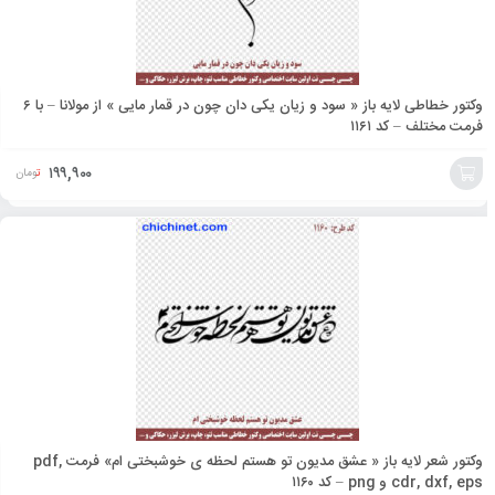
وکتور خطاطی لایه باز « سود و زیان یکی دان چون در قمار مایی » از مولانا – با ۶
فرمت مختلف – کد ۱۱۶۱
۱۹۹,۹۰۰
تومان
افزودن
به
سبد
وکتور شعر لایه باز « عشق مدیون تو هستم لحظه ی خوشبختی ام» فرمت pdf,
cdr, dxf, eps و png – کد ۱۱۶۰