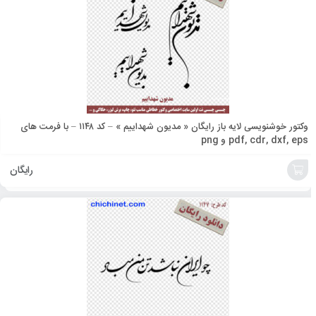
سبد
وکتور خوشنویسی لایه باز رایگان « مدیون شهداییم » – کد ۱۱۴۸ – با فرمت های
pdf, cdr, dxf, eps و png
رایگان
افزودن
به
سبد