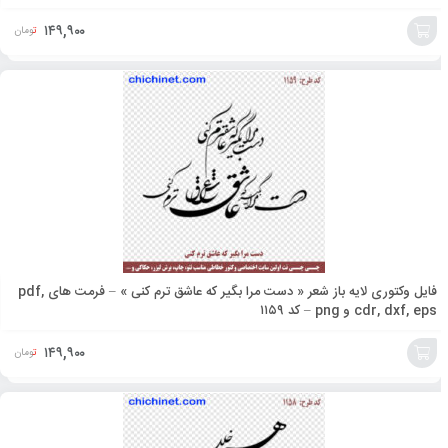
۱۴۹,۹۰۰
تومان
افزودن
به
سبد
فایل وکتوری لایه باز شعر « دست مرا بگیر که عاشق ترم کنی » – فرمت های pdf,
cdr, dxf, eps و png – کد ۱۱۵۹
۱۴۹,۹۰۰
تومان
افزودن
به