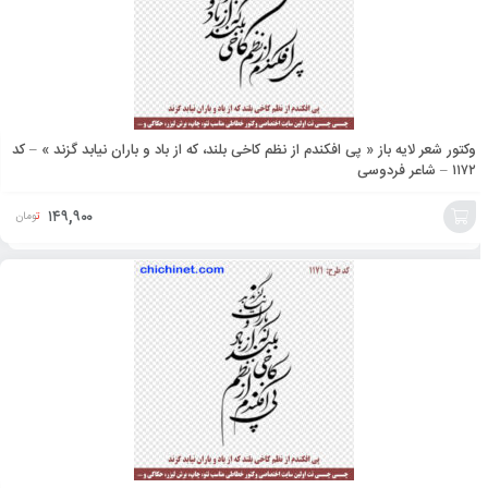
وکتور شعر لایه باز « پی افکندم از نظم کاخی بلند، که از باد و باران نیابد گزند » – کد
۱۱۷۲ – شاعر فردوسی
۱۴۹,۹۰۰
تومان
افزودن
به
سبد