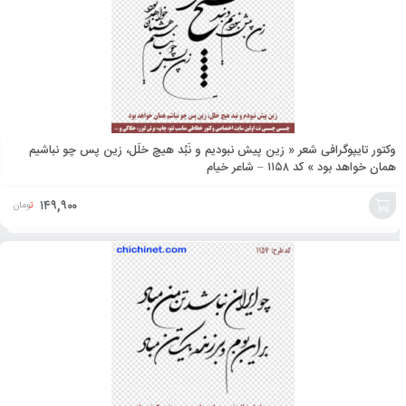
سبد
وکتور تایپوگرافی شعر « زین پیش نبودیم و نَبُد هیچ خلَل، زین پس چو نباشیم
همان خواهد‌ بود » کد ۱۱۵۸ – شاعر خیام
۱۴۹,۹۰۰
تومان
افزودن
به
سبد