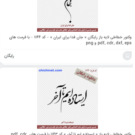
وکتور خطاطی لایه باز رایگان « جان فدا برای ایران » – کد ۱۱۴۴ – با فرمت های
pdf, cdr, dxf, eps و png
رایگان
افزودن
به
سبد
وکتور خطاطی لایه باز « ایستاده ایم تا آخر » کد ۱۱۴۳ با فرمت های pdf, cdr,