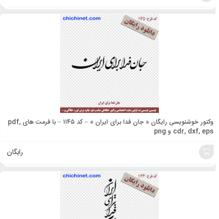
افزودن
به
سبد
وکتور خوشنویسی رایگان « جان فدا برای ایران » – کد ۱۱۴۵ – با فرمت های pdf,
cdr, dxf, eps و png
رایگان
افزودن
به
سبد