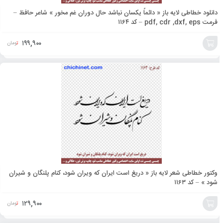
دانلود خطاطی لایه باز « دائماً یکسان نباشد حال دوران غم مخور » شاعر حافظ –
فرمت pdf, cdr ,dxf, eps – کد ۱۱۶۴
۱۹۹,۹۰۰
تومان
افزودن
به
سبد
وکتور خطاطی شعر لایه باز « دریغ است ایران که ویران شود، کنام پلنگان و شیران
شود » – کد ۱۱۶۳
۱۲۹,۹۰۰
تومان
افزودن