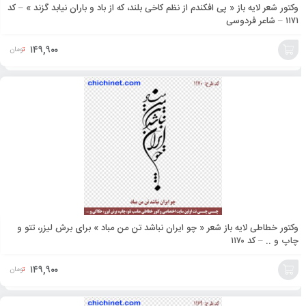
وکتور شعر لایه باز « پی افکندم از نظم کاخی بلند، که از باد و باران نیابد گزند » – کد
۱۱۷۱ – شاعر فردوسی
۱۴۹,۹۰۰
تومان
افزودن
به
سبد
وکتور خطاطی لایه باز شعر « چو ایران نباشد تن من مباد » برای برش لیزر، تتو و
چاپ و .. – کد ۱۱۷۰
۱۴۹,۹۰۰
تومان
افزودن