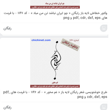
وکتور خطاطی لایه باز رایگان « چو ایران نباشد تن من مباد » – کد ۱۱۴۷ – با فرمت
های pdf, cdr, dxf, eps و png
رایگان
افزودن
به
سبد
طرح خوشنویسی شعر رایگان لایه باز « غم مخور » – کد ۱۱۴۶ – با فرمت های pdf,
cdr, dxf, eps و png
رایگان