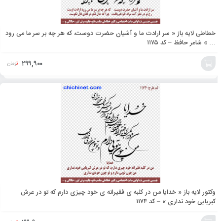
خطاطی لایه باز « سر ارادت ما و آشیان حضرت دوست، که هر چه بر سر ما می رود
… » شاعر حافظ – کد ۱۱۷۵
۲۹۹,۹۰۰
تومان
افزودن
به
سبد
وکتور لایه باز « خدایا من در کلبه ی فقیرانه ی خود چیزی دارم که تو در عرش
کبریایی خود نداری » – کد ۱۱۷۴