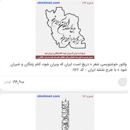
به
سبد
وکتور خوشنویسی شعر « دریغ است ایران که ویران شود، کنام پلنگان و شیران
شود » با طرح نقشه ایران – کد ۱۱۶۲
۱۹۹,۹۰۰
تومان
افزودن
به
سبد