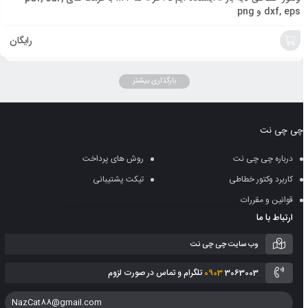
dxf, eps و png
رایگان
افزودن
بارگذاری بیشتر
به
سبد
چی چی نت
درباره چی چی نت
روش های پرداخت
کاربرد وکتور خطاطی
تیکت پشتیبانی
قوانین و مقررات
ارتباط با ما
وب سایت چی چی نت
3063003 تلگرام و تماس در صورت لزوم
0903
NazCat88@gmail.com