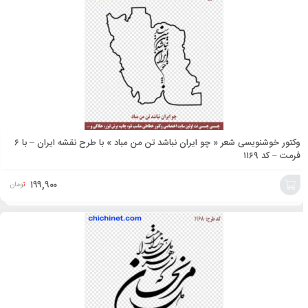
به
سبد
وکتور خوشنویسی شعر « چو ایران نباشد تن من مباد » با طرح نقشه ایران – با ۶
فرمت – کد ۱۱۶۹
۱۹۹,۹۰۰
تومان
افزودن
به
سبد