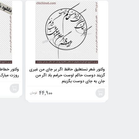
وکتور شعر نستعلیق حافظ اگر بر جای من غیری
وکتور خطاطی
گزیند دوست حاکم اوست حرامم باد اگر من
روزت مبارک در ۵
جان به جای دوست بگزینم
44,900
تومان
خرید
افزودن
محصول
به
سبد