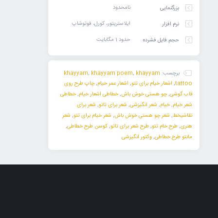
نامحدود
بزرگنمایی
ایلاستریتور، کورل، فوتوشاپ
نرم افزار
حدود 1 مگابایت
حجم فایل فشرده
برچسب:
khayyam
,
khayyam poem
,
khayyam
tattoo
,
اشعار خیام برای تتو
,
اشعار عمر خیام
,
چاپ طرح روی
قاب گوشی
,
چو هستی خوش باش
,
خطاطی اشعار خیام
,
خطاطی
شعر خیام
,
خیام
,
شعر انگیزشی
,
شعر برای تاتو
,
شعر برای
نقاشیخط
,
شعر چو هستی خوش باش
,
شعر خیام برای تتو
,
شعر
هنری
,
طرح خام تتو
,
طرح شعر برای تاتو
,
کوسن طرح خطاطی
,
مانتو طرح خطاطی
,
وکتور انگیزشی