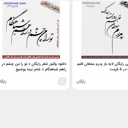
 رایگان لایه باز پدرم سلطان قلبم
دانلود وکتور شعر رایگان « تو را من چشم در
 فرمت
راهم شباهنگام » شاعر نیما یوشیج
رایگان
رایگا
افزودن
به
سبد