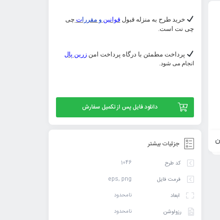
خرید طرح به منزله قبول
قوانین
و مقررا
ت
چی
چی نت است.
پرداخت مطمئن با درگاه پرداخت امن
زرین پال
انجام می شود.
وکتور خطاطی پدر ای تندیس جاودانه ایثار و
طرح لایه باز وکتور شعر 
دانلود فایل پس از تکمیل سفارش
فداکاری روزت مبارک در ۵ فرمت
زنده شد به عشق شاعر ح
39,900
تومان
ن
جزئیات بیشتر
افزودن
افزودن
1046
کد طرح
به
به
eps, png
فرمت فایل
سبد
سبد
نامحدود
ابعاد
نامحدود
رزولوشن