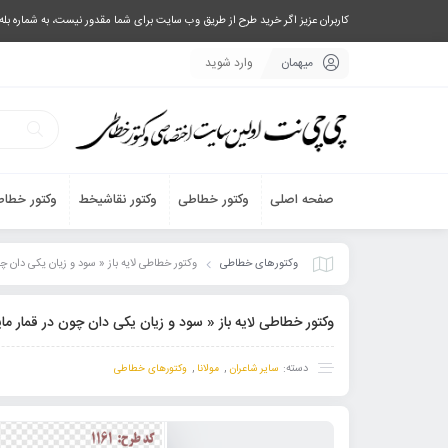
کاربران عزیز اگر خرید طرح از طریق وب سایت برای شما مقدور نیست، به شماره بله یا تلگرام 09033063003 پیام بفرستید، یا تماس بگیرید و طرح مورد نظر خود 
میهمان
وارد شوید
صفحه اصلی
وکتور خطاطی
وکتور نقاشیخط
وکتور خطاط
وکتورهای خطاطی
وکتور خطاطی لایه باز « سود و زیان یکی دان چون در قمار مایی 
وکتور خطاطی لایه باز « سود و زیان یکی دان چون در قمار مایی » از مولانا – با ۶
دسته:
,
,
سایر شاعران
مولانا
وکتورهای خطاطی