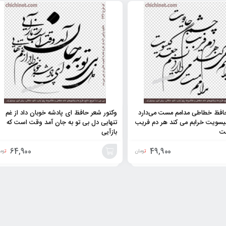
حافظ خطاطی مدامم مست می‌دارد
وکتور شعر حافظ ای پادشه خوبان داد از غم
یسویت خرابم می کند هر دم فریب
تنهایی دل بی تو به جان آمد وقت است که
ت
بازآیی
64,900
49,900
تومان
توم
افزودن
به
سبد