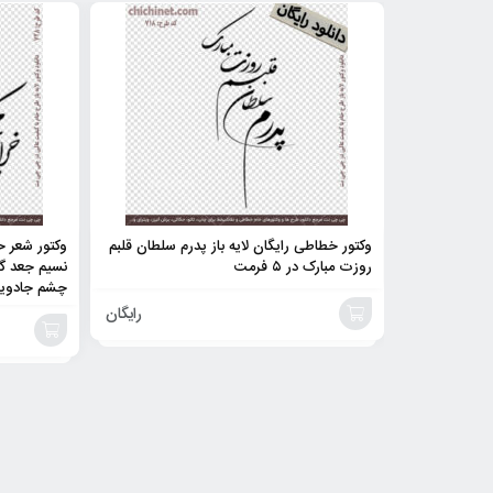
وکتور خطاطی رایگان لایه باز پدرم سلطان قلبم
وکتور شعر 
روزت مبارک در ۵ فرمت
نسیم جعد گ
چشم جادوی
رایگان
خرید
افزودن
محصول
به
سبد