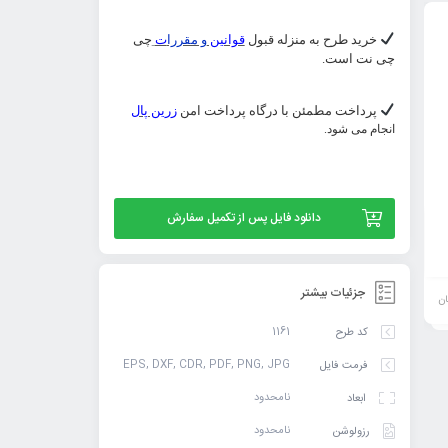
خرید طرح به منزله قبول
قوانین
و مقررا
ت
چی
چی نت است.
پرداخت مطمئن با درگاه پرداخت امن
زرین پال
انجام می شود.
طرح لایه باز وکتور شعر هرگز نمیرد آن که دلش
وکتور لایه باز رایگان خط
دانلود فایل پس از تکمیل سفارش
زنده شد به عشق شاعر حافظ
۳ جمله با ۵ فرمت
59,900
تومان
جزئیات بیشتر
ان
افزودن
خرید
1161
کد طرح
به
محصول
EPS, DXF, CDR, PDF, PNG, JPG
فرمت فایل
سبد
نامحدود
ابعاد
نامحدود
رزولوشن