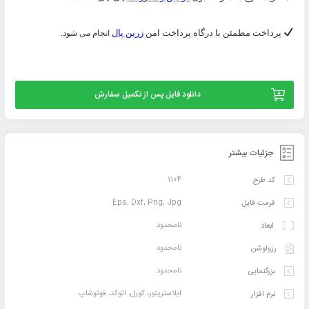
پرداخت مطمئن با درگاه پرداخت امن
زرین پال
انجام می شود.
دانلود فایل پس از تکمیل سفارش
جزئیات بیشتر
1104
کد طرح
Eps, Dxf, Png, Jpg
فرمت فایل
نامحدود
ابعاد
نامحدود
رزولوشن
نامحدود
بزرگنمایی
ایلاستریتور، کورل، اتوکد، فوتوشاپ
نرم افزار