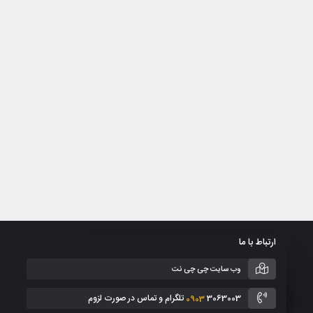
ارتباط با ما
وب سایت چی چی نت
3063003 تلگرام و تماس در صورت لزوم
0903