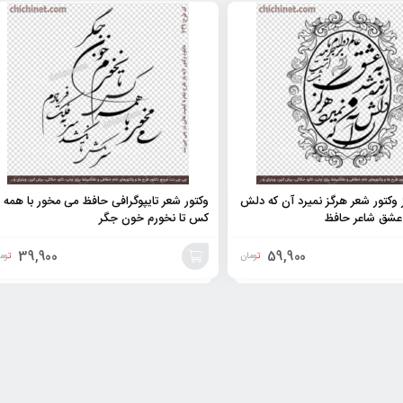
ز وکتور شعر هرگز نمیرد آن که دلش
وکتور شعر تایپوگرافی حافظ می مخور با همه
 عشق شاعر حافظ
کس تا نخورم خون جگر
39,900
59,900
تومان
توم
افزودن
به
سبد