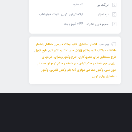
نامحدود
بزرگنمایی
ایلاستریتور، کورل، اتوکد، فوتوشاپ
نرم افزار
744 کیلو بایت
حجم فایل فشرده
برچسب:
اشعار نستعلیق
,
تاتو نوشته فارسی
,
خطاطی اشعار
عاشقانه مولانا
,
دانلود وکتور png
,
سایت تابلو دکوراتیو
,
طرح کورل
,
طرح نستعلیق برای معرق کاری
,
طرح وکتور ویترای
,
طرحهای
لیزری
,
من همه در حکم توام
,
من همه در حکم توام تو همه در
خون منی
,
وکتور خطاطی مولوی لایه باز
,
وکتور قلمزنی
,
وکتور
نستعلیق برای کورل