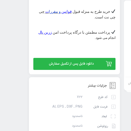
خرید طرح به منزله قبول
قوانین
و مقررا
ت
چی
چی نت است.
پرداخت مطمئن با درگاه پرداخت امن
زرین پال
انجام می شود.
وکتور تایپوگرافی شعر اوقات خوش آن بود که با
وکتور شعر حافظ فکر بل
دانلود فایل پس از تکمیل سفارش
دوست به سر رفت باقی همه بی‌حاصلی و
شد یارش گل در اندیشه 
بی‌خبری بود از حافظ
کارش
74,900
ان
تومان
جزئیات بیشتر
افزودن
افزودن
722
کد طرح
به
به
AI, EPS , DXF , PNG
فرمت فایل
سبد
سبد
نامحدود
ابعاد
نامحدود
رزولوشن