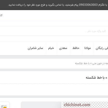
را دریافت نمایید.
کا
ی رایگان
مولانا
حافظ
سعدی
خیام
سایر شاعران
همه در خون منی » با خط شکسته
 » با خط شکسته