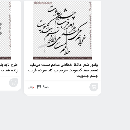
وکتور شعر حافظ خطاطی مدامم مست می‌دارد
طرح لایه با
نسیم جعد گیسویت خرابم می کند هر دم فریب
زنده شد به
چشم جادویت
49,900
تومان
افزودن
افزودن
به
به
سبد
سبد