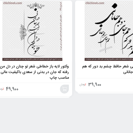
ی شعر حافظ چشم بد دور که هم
وکتور لایه باز خطاطی شعر تو چنان در دل من
انانی
رفته که جان در بدنی از سعدی باکیفیت عالی
مناسب چاپ
39,900
تومان
49,900
توم
افزودن
به
سبد