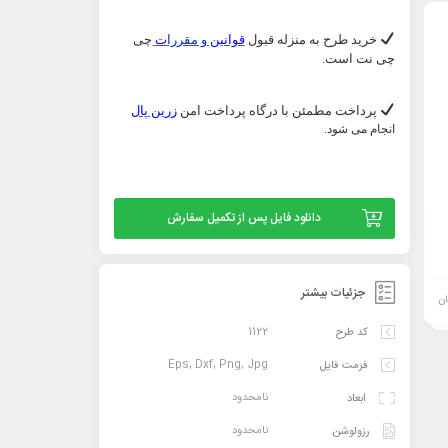
خرید طرح به منزله قبول
قوانین
و مقررا
ت
چی
چی نت است.
پرداخت مطمئن با درگاه پرداخت امن
زرین پال
انجام می شود.
وکتور تایپوگرافی شعر اوقات خوش آن بود که با
وکتور خطاطی رایگان لایه
دانلود فایل پس از تکمیل سفارش
دوست به سر رفت باقی همه بی‌حاصلی و
روزت مبارک در ۵ فرمت
بی‌خبری بود از حافظ
74,900
تومان
جزئیات بیشتر
ان
خرید
افزودن
1122
کد طرح
محصول
به
Eps, Dxf, Png, Jpg
فرمت فایل
سبد
نامحدود
ابعاد
نامحدود
رزولوشن