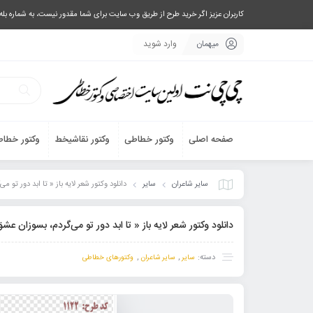
کاربران عزیز اگر خرید طرح از طریق وب سایت برای شما مقدور نیست، به شماره بله یا تلگرام 09033063003 پیام بفرستید، یا تماس بگیرید و طرح مورد نظر خود 
میهمان
وارد شوید
صفحه اصلی
وکتور خطاطی
وکتور نقاشیخط
وکتور خطاط
سایر شاعران
سایر
دانلود وکتور شعر لایه باز « تا ابد دور تو می‌گردم‌، 
دانلود وکتور شعر لایه باز « تا ابد دور تو می‌گردم‌، بسوزان عشق کن » با طر
دسته:
,
,
سایر
سایر شاعران
وکتورهای خطاطی