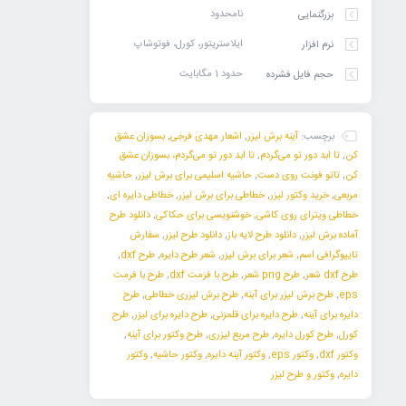
نامحدود
بزرگنمایی
ایلاستریتور، کورل، فوتوشاپ
نرم افزار
حدود 1 مگابایت
حجم فایل فشرده
برچسب:
آینه برش لیزر
,
اشعار مهدی فرجی
,
بسوزان عشق
کن
,
تا ابد دور تو می‌گردم‌
,
تا ابد دور تو می‌گردم‌، بسوزان عشق
کن
,
تاتو فونت روی دست
,
حاشیه اسلیمی برای برش لیزر
,
حاشیه
مربعی
,
خرید وکتور لیزر
,
خطاطی برای برش لیزر
,
خطاطی دایره ای
,
خطاطی ویترای روی کاشی
,
خوشنویسی برای حکاکی
,
دانلود طرح
آماده برش لیزر
,
دانلود طرح لایه باز
,
دانلود طرح لیزر
,
سفارش
تایپوگرافی اسم
,
شعر برای برش لیزر
,
شعر طرح دایره
,
طرح dxf
,
طرح dxf شعر
,
طرح png شعر
,
طرح با فرمت dxf
,
طرح با فرمت
eps
,
طرح برش لیزر برای آینه
,
طرح برش لیزری خطاطی
,
طرح
دایره برای آینه
,
طرح دایره برای قلمزنی
,
طرح دایره برای لیزر
,
طرح
کورل
,
طرح کورل دایره
,
طرح مربع لیزری
,
طرح وکتور برای آینه
,
وکتور dxf
,
وکتور eps
,
وکتور آینه دایره
,
وکتور حاشیه
,
وکتور
دایره
,
وکتور و طرح لیزر