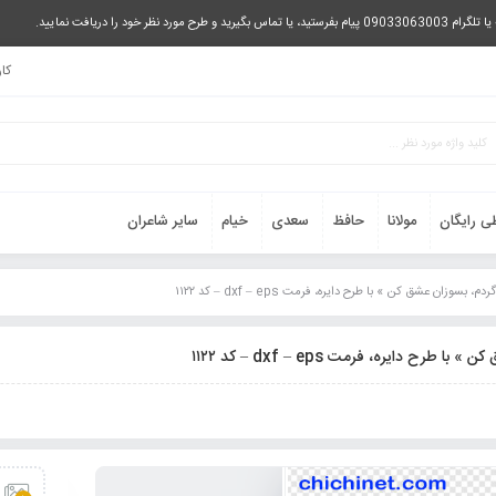
را دریافت نمایید.
کا
ی رایگان
مولانا
حافظ
سعدی
خیام
سایر شاعران
بسوزان عشق کن » با طرح دایره، فرمت dxf – eps – کد ۱۱۲۲
ح دایره، فرمت dxf – eps – کد ۱۱۲۲