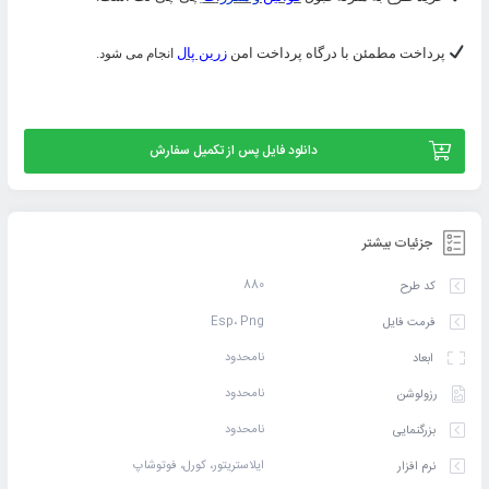
پرداخت مطمئن با درگاه پرداخت امن
زرین پال
انجام می شود.
دانلود فایل پس از تکمیل سفارش
جزئیات بیشتر
880
کد طرح
Esp، Png
فرمت فایل
نامحدود
ابعاد
نامحدود
رزولوشن
نامحدود
بزرگنمایی
ایلاستریتور، کورل، فوتوشاپ
نرم افزار