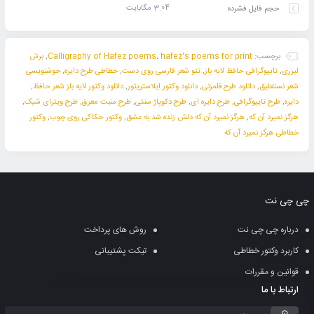
3.04 مگابایت
حجم فایل فشرده
برچسب:
hafez's poems for print
,
Calligraphy of Hafez poems
,
برش
لیزری
,
تایپوگرافی حافظ لایه باز
,
تتو شعر فارسی روی دست
,
خطاطی طرح دایره
,
خوشنویسی
شعر نستعلیق
,
دانلود طرح قلمزنی
,
دانلود وکتور ایلاستریتور
,
دانلود وکتور لایه باز شعر حافظ
,
دایره
,
طرح تایپوگرافی
,
طرح دایره ای
,
طرح دکوپاژ سنتی
,
طرح منبت معرق
,
طرح ویترای شیک
,
هرگز نمیرد آن که
,
هرگز نمیرد آن که دلش زنده شد به عشق
,
وکتور حکاکی روی چوب
,
وکتور
خطاطی هرگز نمیرد آن که
چی چی نت
درباره چی چی نت
روش های پرداخت
کاربرد وکتور خطاطی
تیکت پشتیبانی
قوانین و مقررات
ارتباط با ما