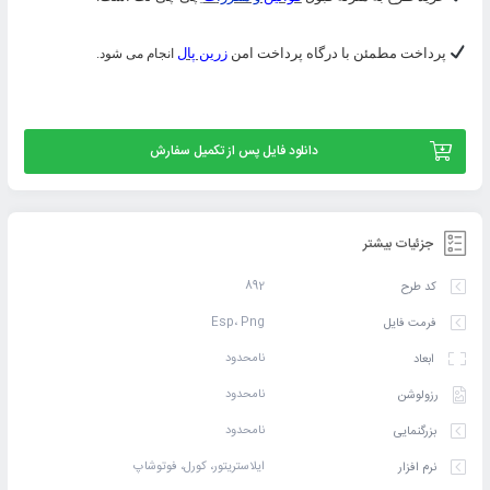
پرداخت مطمئن با درگاه پرداخت امن
زرین پال
انجام می شود.
دانلود فایل پس از تکمیل سفارش
جزئیات بیشتر
892
کد طرح
Esp، Png
فرمت فایل
نامحدود
ابعاد
نامحدود
رزولوشن
نامحدود
بزرگنمایی
ایلاستریتور، کورل، فوتوشاپ
نرم افزار