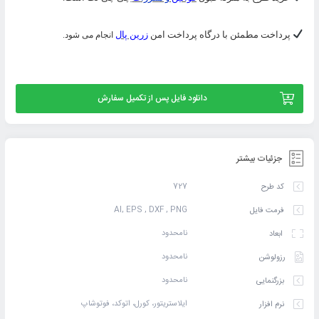
پرداخت مطمئن با درگاه پرداخت امن
زرین پال
انجام می شود.
دانلود فایل پس از تکمیل سفارش
جزئیات بیشتر
727
کد طرح
AI, EPS , DXF , PNG
فرمت فایل
نامحدود
ابعاد
نامحدود
رزولوشن
نامحدود
بزرگنمایی
ایلاستریتور، کورل، اتوکد، فوتوشاپ
نرم افزار