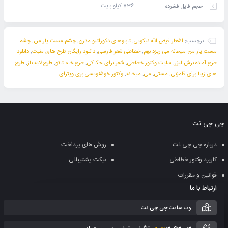
736 کیلو بایت
حجم فایل فشرده
برچسب:
اشعار فیض الله نیکویی
,
تابلوهای دکوراتیو مدرن
,
چشم مست یار من
,
چشم
مست یار من میخانه می ریزد بهم
,
خطاطی شعر فارسی
,
دانلود رایگان طرح های منبت
,
دانلود
طرح آماده برش لیزر
,
سایت وکتور خطاطی
,
شعر برای حکاکی
,
طرح خام تاتو
,
طرح لایه باز
,
طرح
های زیبا برای قلمزنی
,
مستی
,
می
,
میخانه
,
وکتور خوشنویسی بری ویترای
چی چی نت
درباره چی چی نت
روش های پرداخت
کاربرد وکتور خطاطی
تیکت پشتیبانی
قوانین و مقررات
ارتباط با ما
وب سایت چی چی نت