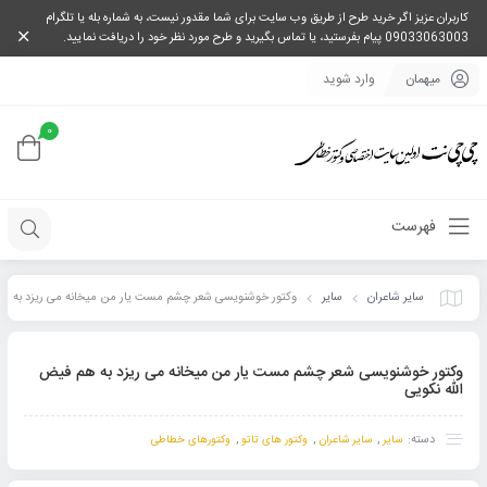
کاربران عزیز اگر خرید طرح از طریق وب سایت برای شما مقدور نیست، به شماره بله یا تلگرام
09033063003 پیام بفرستید، یا تماس بگیرید و طرح مورد نظر خود را دریافت نمایید.
میهمان
وارد شوید
0
فهرست
سایر شاعران
سایر
وکتور خوشنویسی شعر چشم مست یار من میخانه می ریزد به
هم فیض الله نکویی
وکتور خوشنویسی شعر چشم مست یار من میخانه می ریزد به هم فیض
الله نکویی
دسته:
,
,
,
سایر
سایر شاعران
وکتور های تاتو
وکتورهای خطاطی