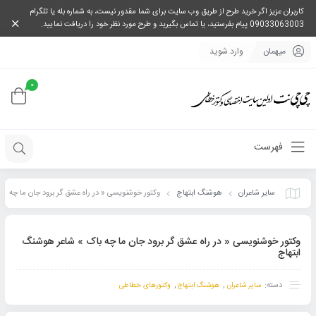
کاربران عزیز اگر خرید طرح از طریق وب سایت برای شما مقدور نیست، به شماره بله یا تلگرام
09033063003 پیام بفرستید، یا تماس بگیرید و طرح مورد نظر خود را دریافت نمایید.
میهمان
وارد شوید
0
فهرست
سایر شاعران
هوشنگ ابتهاج
وکتور خوشنویسی « در راه عشق گر برود جان ما چه
باک » شاعر هوشنگ ابتهاج
وکتور خوشنویسی « در راه عشق گر برود جان ما چه باک » شاعر هوشنگ
ابتهاج
دسته:
,
,
سایر شاعران
هوشنگ ابتهاج
وکتورهای خطاطی