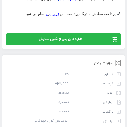
پرداخت مطمئن با درگاه پرداخت امن
زرین پال
انجام می شود.
دانلود فایل پس از تکمیل سفارش
جزئیات بیشتر
1019
کد طرح
eps, png
فرمت فایل
نامحدود
ابعاد
نامحدود
رزولوشن
نامحدود
بزرگنمایی
ایلاستریتور، کورل، فوتوشاپ
نرم افزار