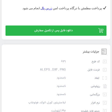
پرداخت مطمئن با درگاه پرداخت امن
زرین پال
انجام می شود.
دانلود فایل پس از تکمیل سفارش
جزئیات بیشتر
831
کد طرح
AI, EPS , DXF , PNG
فرمت فایل
نامحدود
ابعاد
نامحدود
رزولوشن
نامحدود
بزرگنمایی
ایلاستریتور، کورل، اتوکد، فوتوشاپ
نرم افزار
692 کیلوبایت
حجم فایل فشرده