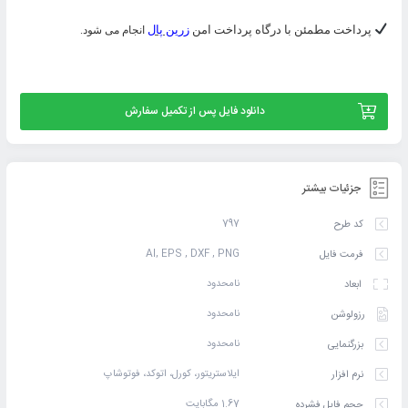
پرداخت مطمئن با درگاه پرداخت امن
زرین پال
انجام می شود.
دانلود فایل پس از تکمیل سفارش
جزئیات بیشتر
797
کد طرح
AI, EPS , DXF , PNG
فرمت فایل
نامحدود
ابعاد
نامحدود
رزولوشن
نامحدود
بزرگنمایی
ایلاستریتور، کورل، اتوکد، فوتوشاپ
نرم افزار
1.67 مگابایت
حجم فایل فشرده