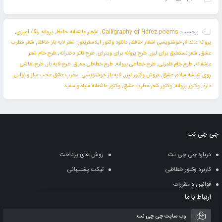
برچسب:
Calligraphy of Hafez poems
,
اشعار عاشقانه حافظ
,
پروانه رنگ آمیزی
,
پروانه ماندالا
,
خوشنویسی اشعار حافظ
,
دانلود وکتور ایلاستریتور
,
شعر لایه باز حافظ
,
شعر مطرب
عشق
,
شعر نستعلیق برای لیزر
,
طرح پروانه برای ویترای
,
طرح تاتو دخترانه
,
طرح خام شعر
عاشقانه
,
طرح خام قلمزنی
,
طرح خطاطی پروانه
,
طرح خطاطی معرق
,
طرح لایه باز
,
طرح نقاشی
روی شیشه ساده
,
عشق
,
فروش وکتور لیزر
,
لایه باز خوشنویسی
,
مطرب عشق عجب ساز و نوایی
دارد
,
وکتور پروانه
,
وکتور شعر مطرب عشق
,
وکتور عاشقانه سیاه و سفید
چی چی نت
درباره چی چی نت
روش های پرداخت
کاربرد وکتور خطاطی
تیکت پشتیبانی
قوانین و مقررات
ارتباط با ما
وب سایت چی چی نت