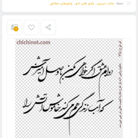
5
دسته:
,
,
صائب تبریزی
وکتور های تاتو
وکتورهای خطاطی
در
امتیازدهی
مشتری
1