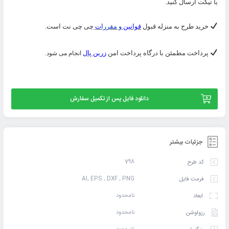
یا تیکت ارسال کنید.
خرید طرح به منزله قبول
قوانین
و مقررا
ت
چی چی نت است.
پرداخت مطمئن با درگاه پرداخت امن
زرین پال
انجام می شود.
دانلود فایل پس از تکمیل سفارش
جزئیات بیشتر
798
کد طرح
AI, EPS , DXF , PNG
فرمت فایل
نامحدود
ابعاد
نامحدود
رزولوشن