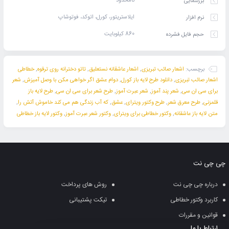
نامحدود
بزرگنمایی
ایلاستریتور، کورل، اتوکد، فوتوشاپ
نرم افزار
860 کیلوبایت
حجم فایل فشرده
برچسب:
اشعار صائب تبریزی
,
اشعار عاشقانه نستعلیق
,
تاتو دخترانه روی ترقوه
,
خطاطی
اشعار صائب تبریزی
,
دانلود طرح لایه باز کورل
,
دوام عشق اگر خواهی مکن با وصل آمیزش
,
شعر
برای سی ان سی
,
شعر پند آموز
,
شعر عبرت آموز
,
طرح شعر برای سی ان سی
,
طرح لایه باز
قلمزنی
,
طرح معرق شعر
,
طرح وکتور ویترای
,
عشق
,
که آب زندگی هم می کند خاموش آتش را
,
متن لایه باز عاشقانه
,
وکتور خطاطی برای ویترای
,
وکتور شعر عبرت آموز
,
وکتور لایه باز خطاطی
چی چی نت
درباره چی چی نت
روش های پرداخت
کاربرد وکتور خطاطی
تیکت پشتیبانی
قوانین و مقررات
ارتباط با ما