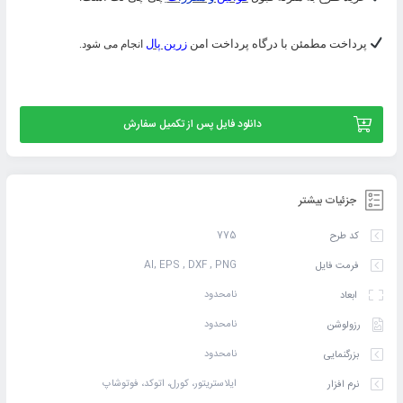
پرداخت مطمئن با درگاه پرداخت امن
زرین پال
انجام می شود.
دانلود فایل پس از تکمیل سفارش
جزئیات بیشتر
775
کد طرح
AI, EPS , DXF , PNG
فرمت فایل
نامحدود
ابعاد
نامحدود
رزولوشن
نامحدود
بزرگنمایی
ایلاستریتور، کورل، اتوکد، فوتوشاپ
نرم افزار