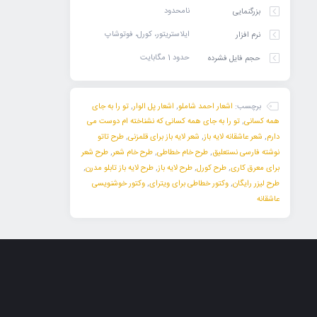
نامحدود
بزرگنمایی
ایلاستریتور، کورل، فوتوشاپ
نرم افزار
حدود 1 مگابایت
حجم فایل فشرده
برچسب:
اشعار احمد شاملو
,
اشعار پل الوار
,
تو را به جای
همه کسانی
,
تو را به جای همه کسانی که نشناخته ام دوست می
دارم
,
شعر عاشقانه لایه باز
,
شعر لایه باز برای قلمزنی
,
طرح تاتو
نوشته فارسی نستعلیق
,
طرح خام خطاطی
,
طرح خام شعر
,
طرح شعر
برای معرق کاری
,
طرح کورل
,
طرح لایه باز
,
طرح لایه باز تابلو مدرن
,
طرح لیزر رایگان
,
وکتور خطاطی برای ویترای
,
وکتور خوشنویسی
عاشقانه