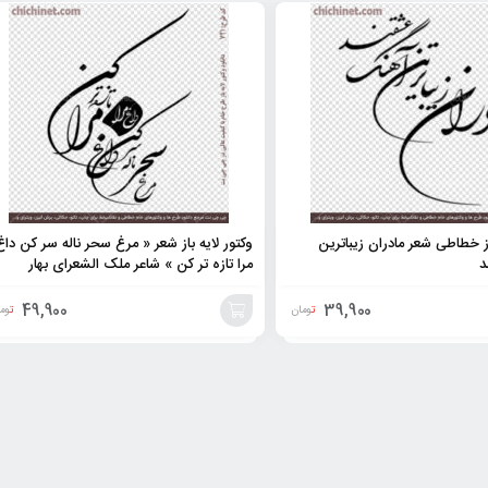
از خطاطی شعر مادران زیباترین
وکتور لایه باز شعر « مرغ سحر ناله سر کن داغ
د
مرا تازه تر کن » شاعر ملک الشعرای بهار
49,900
39,900
تومان
توم
افزودن
به
سبد