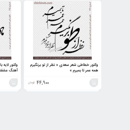
وکتور خطاطی شعر سعدی « نظر از تو برنگیرم
وکتور لایه ب
همه عمر تا بمیرم »
آهنگ عشقن
44,900
تومان
افزودن
افزودن
به
به
سبد
سبد