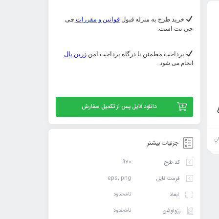
خرید طرح به منزله قبول
قوانین
و مقررا
ت
چی
چی نت است.
پرداخت مطمئن با درگاه پرداخت امن
زرین پال
انجام می شود.
وکتور شعر مولانا « من همه در حکم توام تو
وکتور خطاطی شعر حافظ
دانلود فایل پس از تکمیل سفارش
همه در خون منی » با خط شکسته
فشان خواهد شد عالم پیر
شد
34,900
تومان
ان
جزئیات بیشتر
افزودن
افزودن
970
کد طرح
به
به
eps, png
فرمت فایل
سبد
سبد
نامحدود
ابعاد
نامحدود
رزولوشن