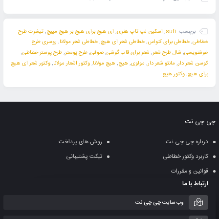
برچسب:
sufi
,
اسکین لپ تاپ هنری
,
ای هیچ برای هیچ بر هیچ مپیچ
,
تیشرت طرح
خطاطی
,
خطاطی برای کنواس
,
خطاطی شعر ای هیچ
,
خطاطی شعر مولانا
,
روسری طرح
خوشنویسی
,
شال طرح شعر
,
شعر برای قاب گوشی
,
صوفی
,
طرح پوستر
,
طرح پوستر خطاطی
,
کوسن شعر دار
,
مانتو شعر دار
,
مولوی
,
هیچ
,
هیچ مولانا
,
وکتور اشعار مولانا
,
وکتور شعر ای هیچ
برای هیچ
,
وکتور هیچ
چی چی نت
درباره چی چی نت
روش های پرداخت
کاربرد وکتور خطاطی
تیکت پشتیبانی
قوانین و مقررات
ارتباط با ما
وب سایت چی چی نت