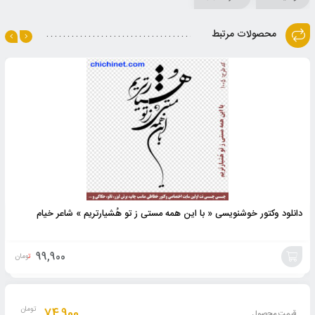
محصولات مرتبط
دانلود وکتور خوشنویسی « با این همه مستی ز تو هُشیارتریم » شاعر خیام
99,900
تومان
افزودن
به
74,900
تومان
قیمت محصول