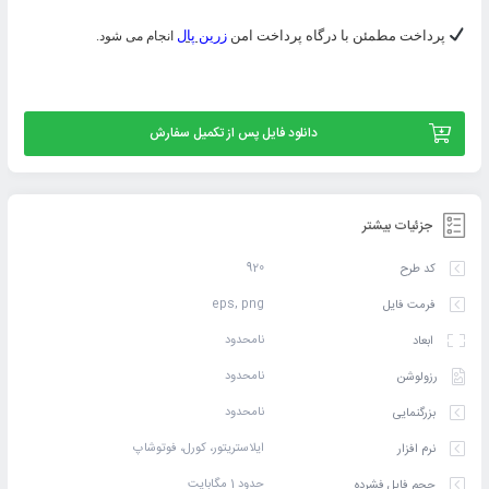
پرداخت مطمئن با درگاه پرداخت امن
زرین پال
انجام می شود.
دانلود فایل پس از تکمیل سفارش
جزئیات بیشتر
920
کد طرح
eps, png
فرمت فایل
نامحدود
ابعاد
نامحدود
رزولوشن
نامحدود
بزرگنمایی
ایلاستریتور، کورل، فوتوشاپ
نرم افزار
حدود 1 مگابایت
حجم فایل فشرده