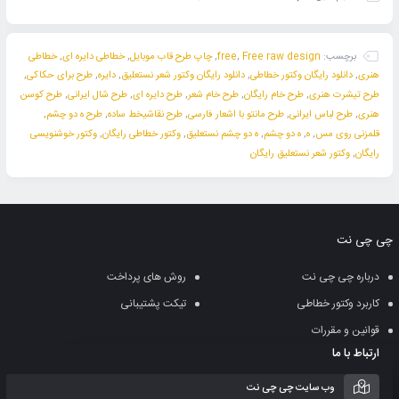
برچسب:
Free raw design
,
free
,
چاپ طرح قاب موبایل
,
خطاطی دایره ای
,
خطاطی
هنری
,
دانلود رایگان وکتور خطاطی
,
دانلود رایگان وکتور شعر نستعلیق
,
دایره
,
طرح برای حکاکی
,
طرح تیشرت هنری
,
طرح خام رایگان
,
طرح خام شعر
,
طرح دایره ای
,
طرح شال ایرانی
,
طرح کوسن
هنری
,
طرح لباس ایرانی
,
طرح مانتو با اشعار فارسی
,
طرح نقاشیخط ساده
,
طرح ه دو چشم
,
قلمزنی روی مس
,
ه
,
ه دو چشم
,
ه دو چشم نستعلیق
,
وکتور خطاطی رایگان
,
وکتور خوشنویسی
رایگان
,
وکتور شعر نستعلیق رایگان
چی چی نت
درباره چی چی نت
روش های پرداخت
کاربرد وکتور خطاطی
تیکت پشتیبانی
قوانین و مقررات
ارتباط با ما
وب سایت چی چی نت