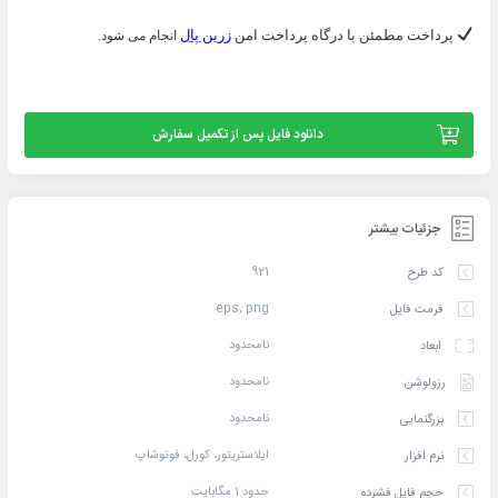
پرداخت مطمئن با درگاه پرداخت امن
زرین پال
انجام می شود.
دانلود فایل پس از تکمیل سفارش
جزئیات بیشتر
921
کد طرح
eps, png
فرمت فایل
نامحدود
ابعاد
نامحدود
رزولوشن
نامحدود
بزرگنمایی
ایلاستریتور، کورل، فوتوشاپ
نرم افزار
حدود 1 مگابایت
حجم فایل فشرده