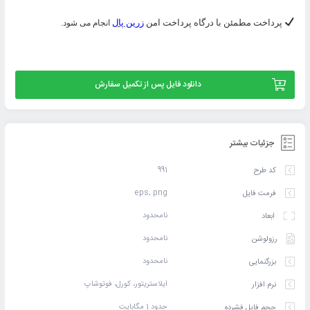
پرداخت مطمئن با درگاه پرداخت امن
زرین پال
انجام می شود.
دانلود فایل پس از تکمیل سفارش
جزئیات بیشتر
991
کد طرح
eps, png
فرمت فایل
نامحدود
ابعاد
نامحدود
رزولوشن
نامحدود
بزرگنمایی
ایلاستریتور، کورل، فوتوشاپ
نرم افزار
حدود 1 مگابایت
حجم فایل فشرده