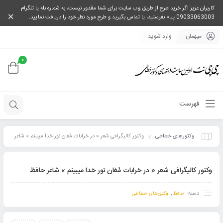
کاربران عزیز اگر خرید طرح از طریق وب سایت برای شما مقدور نیست، به شماره بله یا تلگرام
09033063003 پیام بفرستید، یا تماس بگیرید و طرح مورد نظر خود را دریافت نمایید.
میهمان
وارد شوید
0
فهرست
وکتورهای خطاطی
وکتور کالیگرافی شعر « در خرابات مُغان نور خدا میبینم » شاعر
حافظ
وکتور کالیگرافی شعر « در خرابات مُغان نور خدا میبینم » شاعر حافظ
دسته:
,
حافظ
وکتورهای خطاطی