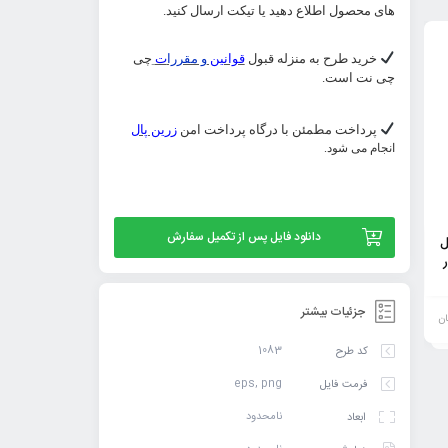
های محصول اطلاع دهید یا تیکت ارسال کنید.
خرید طرح به منزله قبول
قوانین
و مقررا
ت
چی
چی نت است.
پرداخت مطمئن با درگاه پرداخت امن
زرین پال
انجام می شود.
وکتور شعر حافظ ای پادشه خوبان داد از غم
دانلود وکتور خطاطی حاف
دانلود فایل پس از تکمیل سفارش
ل
تنهایی دل بی تو به جان آمد وقت است که
روزی بر مراد ما نرفت دا
بازآیی
دوران غم مخور
64,900
تومان
جزئیات بیشتر
ان
افزودن
افزودن
1083
کد طرح
به
به
eps, png
فرمت فایل
سبد
سبد
نامحدود
ابعاد