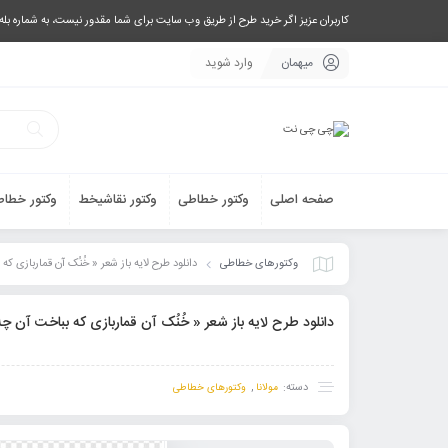
کاربران عزیز اگر خرید طرح از طریق وب سایت برای شما مقدور نیست، به شماره بله یا تلگرام 09033063003 پیام بفرستید، یا تماس بگیرید و طرح مورد نظر خود 
میهمان
وارد شوید
صفحه اصلی
وکتور خطاطی
وکتور نقاشیخط
وکتور خطاط
وکتورهای خطاطی
دانلود طرح لایه باز شعر « خُنُک آن قماربازی که
دانلود طرح لایه باز شعر « خُنُک آن قماربازی که بباخت آن چه 
دسته:
,
مولانا
وکتورهای خطاطی