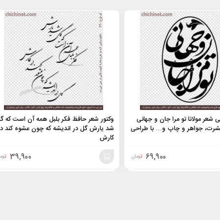
 شعر مولانا تو مرا جان و جهانی
وکتور شعر حافظ فکر بلبل همه آن است که گ
تیشرت، جواهر و چاپ و… با طراحی
شد یارش گل در اندیشه که چون عشوه کند در
کارش
39,900
69,900
تومان
توم
افزودن
به
سبد