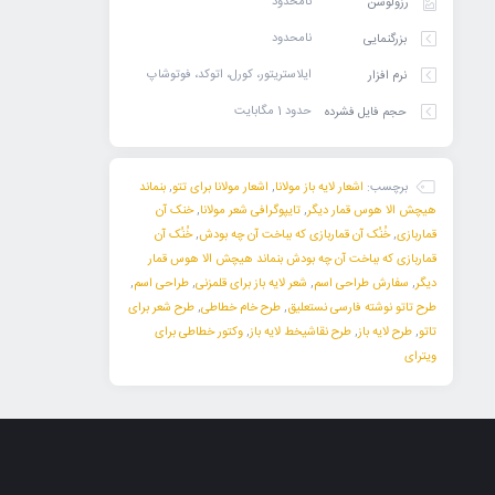
نامحدود
رزولوشن
نامحدود
بزرگنمایی
ایلاستریتور، کورل، اتوکد، فوتوشاپ
نرم افزار
حدود 1 مگابایت
حجم فایل فشرده
برچسب:
اشعار لایه باز مولانا
,
اشعار مولانا برای تتو
,
بنماند
هیچش الا هوس قمار دیگر
,
تایپوگرافی شعر مولانا
,
خنک آن
قماربازی
,
خُنُک آن قماربازی که بباخت آن چه بودش
,
خُنُک آن
قماربازی که بباخت آن چه بودش بنماند هیچش الا هوس قمار
دیگر
,
سفارش طراحی اسم
,
شعر لایه باز برای قلمزنی
,
طراحی اسم
,
طرح تاتو نوشته فارسی نستعلیق
,
طرح خام خطاطی
,
طرح شعر برای
تاتو
,
طرح لایه باز
,
طرح نقاشیخط لایه باز
,
وکتور خطاطی برای
ویترای