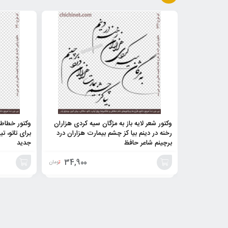
وکتور شعر لایه باز به مژگان سیه کردی هزاران
وکتور خطاطی
رخنه در دینم بیا کز چشم بیمارت هزاران درد
برای تاتو، 
برچینم شاعر حافظ
جدید
34,900
تومان
افزودن
افزودن
به
به
سبد
سبد