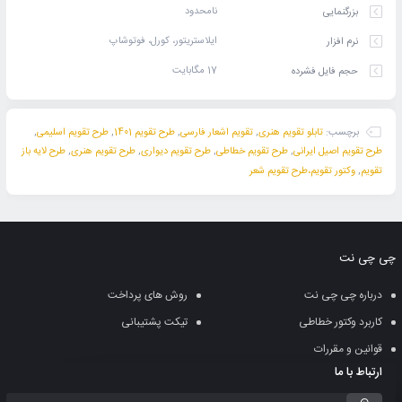
نامحدود
بزرگنمایی
ایلاستریتور، کورل، فوتوشاپ
نرم افزار
17 مگابایت
حجم فایل فشرده
برچسب:
تابلو تقویم هنری
,
تقویم اشعار فارسی
,
طرح تقویم 1401
,
طرح تقویم اسلیمی
,
طرح تقویم اصیل ایرانی
,
طرح تقویم خطاطی
,
طرح تقویم دیواری
,
طرح تقویم هنری
,
طرح لایه باز
تقویم
,
وکتور تقویم،طرح تقویم شعر
چی چی نت
درباره چی چی نت
روش های پرداخت
کاربرد وکتور خطاطی
تیکت پشتیبانی
قوانین و مقررات
ارتباط با ما