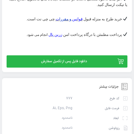
یا تیکت ارسال کنید.
خرید طرح به منزله قبول
قوانین
و مقررا
ت
چی چی نت است.
پرداخت مطمئن با درگاه پرداخت امن
زرین پال
انجام می شود.
دانلود فایل پس از تکمیل سفارش
جزئیات بیشتر
777
کد طرح
Ai, Eps, Png
فرمت فایل
نامحدود
ابعاد
نامحدود
رزولوشن