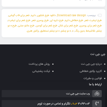
برچسب:
Download raw design
,
دانلود طرح شابلون
,
دایره
,
شعر برای قاب گوشی
,
طرح تیشرت شعر
,
طرح خطاطی دایره
,
طرح دایره ای
,
طرح روسری شعر
,
طرح شعر برای تیشرت
,
طرح شعر برای روسری
,
طرح شعر برای شال
,
طرح شعر برای کوسن
,
طرح مانتو سنتی
,
طرح ه دو
چشم
,
نقاشیخط بدون رنگ
,
ه
,
ه دو چشم
,
ه دو چشم نستعلیق
,
وکتور هنری
چی چی نت
درباره چی چی نت
روش های پرداخت
کاربرد وکتور خطاطی
تیکت پشتیبانی
قوانین و مقررات
ارتباط با ما
وب سایت چی چی نت
3063003 تلگرام و تماس در صورت لزوم
0903