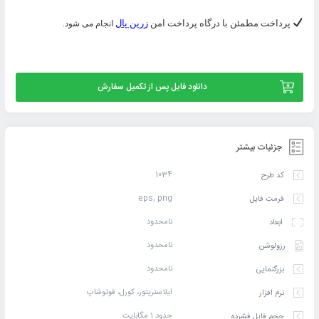
پرداخت مطمئن با درگاه پرداخت امن
زرین پال
انجام می شود.
دانلود فایل پس از تکمیل سفارش
جزئیات بیشتر
1034
کد طرح
eps, png
فرمت فایل
نامحدود
ابعاد
نامحدود
رزولوشن
نامحدود
بزرگنمایی
ایلاستریتور، کورل، فوتوشاپ
نرم افزار
حدود 1 مگابایت
حجم فایل فشرده