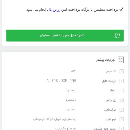
پرداخت مطمئن با درگاه پرداخت امن
زرین پال
انجام می شود.
دانلود فایل پس از تکمیل سفارش
جزئیات بیشتر
869
کد طرح
AI, EPS , DXF , PNG
فرمت فایل
نامحدود
ابعاد
نامحدود
رزولوشن
نامحدود
بزرگنمایی
ایلاستریتور، کورل، اتوکد، فوتوشاپ
نرم افزار
حدود 2 مگابایت
حجم فایل فشرده