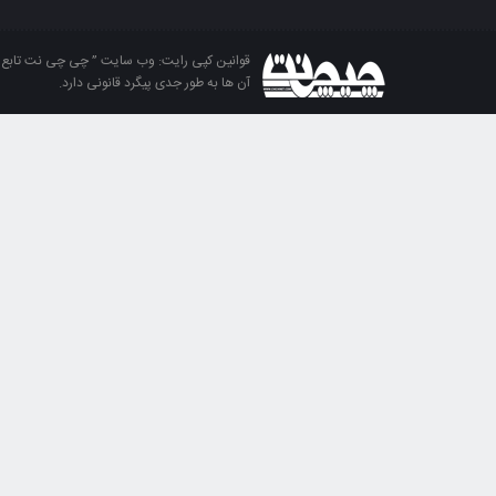
قوانین کپی رایت: وب سایت ” چی چی نت تابع قو
آن ها به طور جدی پیگرد قانونی دارد.