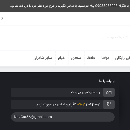
را دریافت نمایید.
کا
ی رایگان
مولانا
حافظ
سعدی
خیام
سایر شاعران
ارتباط با ما
وب سایت چی چی نت
3063003 تلگرام و تماس در صورت لزوم
0903
NazCat88@gmail.com