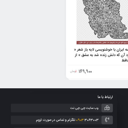
ه ایران با خوشنویسی لایه باز شعر «
د آن که دلش زنده شد به عشق » از
فظ
149,900
تومان
ارتباط با ما
وب سایت چی چی نت
3063003 تلگرام و تماس در صورت لزوم
0903