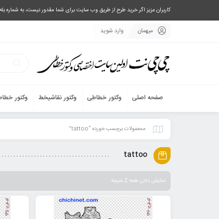
کاربران عزیز اگر خرید طرح از طریق وب سایت برای شما مقدور نیست، به شماره بله یا تلگرام 09033063003 پیام بفرستید، یا تماس بگیرید و طرح مورد نظر خود 
میهمان
وارد شوید
صفحه اصلی
وکتور خطاطی
وکتور نقاشیخط
وکتور خطاط
محصولات برچسب خورده “tattoo”
tattoo
نمایش دادن همه 2 نتیجه