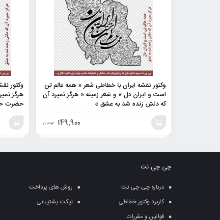
وکتور نقشه ایران با خطاطی شعر « همه عالم تن
وکتور نقش
است و ایران دل » و شعر زمینه « هرگز نمیرد آن
هرگز نمیر
که دلش زنده شد به عشق »
حضرت حا
149,900
تومان
افزودن
افزودن
به
به
چی چی نت
سبد
سبد
درباره چی چی نت
روش های پرداخت
کاربرد وکتور خطاطی
تیکت پشتیبانی
قوانین و مقررات