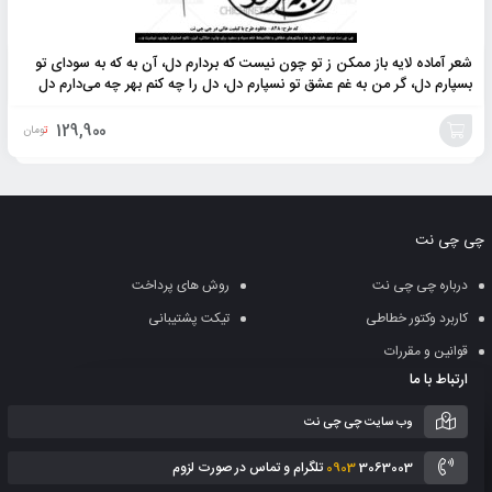
شعر آماده لایه باز ممکن ز تو چون نیست که بردارم دل، آن به که به سودای تو
بسپارم دل، گر من به غم عشق تو نسپارم دل، دل را چه کنم بهر چه می‌دارم دل
129,900
تومان
افزودن
به
چی چی نت
سبد
درباره چی چی نت
روش های پرداخت
کاربرد وکتور خطاطی
تیکت پشتیبانی
قوانین و مقررات
ارتباط با ما
وب سایت چی چی نت
3063003 تلگرام و تماس در صورت لزوم
0903