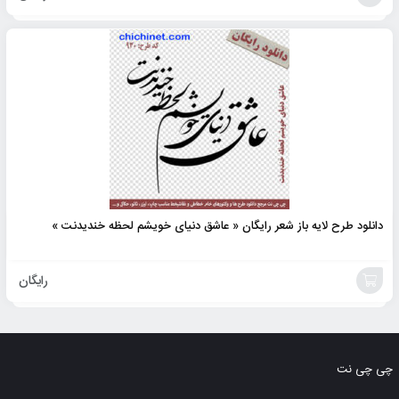
افزودن
به
سبد
دانلود طرح لایه باز شعر رایگان « عاشق دنیای خویشم لحظه خندیدنت »
رایگان
افزودن
به
چی چی نت
سبد