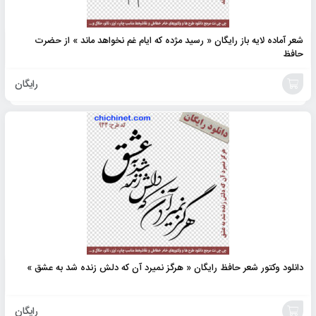
شعر آماده لایه باز رایگان « رسید مژده که ایام غم نخواهد ماند » از حضرت
حافظ
رایگان
افزودن
به
سبد
دانلود وکتور شعر حافظ رایگان « هرگز نمیرد آن که دلش زنده شد به عشق »
رایگان