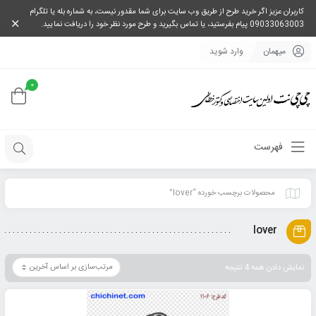
کاربران عزیز اگر خرید طرح از طریق وب سایت برای شما مقدور نیست، به شماره بله یا تلگرام
09033063003 پیام بفرستید، یا تماس بگیرید و طرح مورد نظر خود را دریافت نمایید.
میهمان
وارد شوید
0
فهرست
محصولات برچسب خورده “lover”
lover
نمایش دادن همه 4 نتیجه