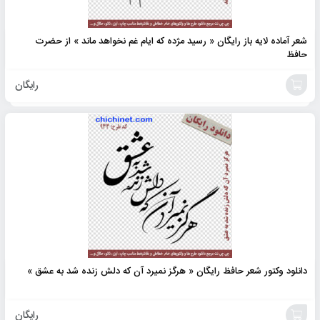
شعر آماده لایه باز رایگان « رسید مژده که ایام غم نخواهد ماند » از حضرت
حافظ
رایگان
افزودن
به
سبد
دانلود وکتور شعر حافظ رایگان « هرگز نمیرد آن که دلش زنده شد به عشق »
رایگان