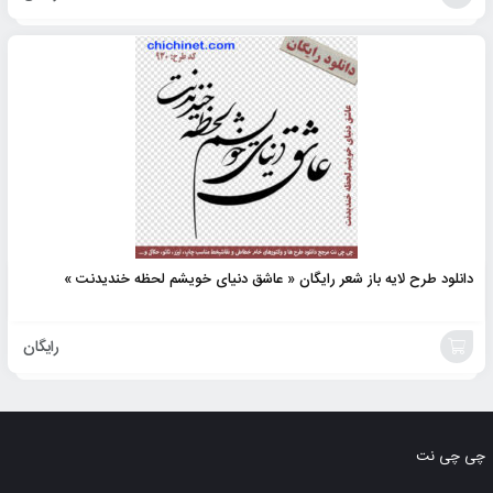
افزودن
به
سبد
دانلود طرح لایه باز شعر رایگان « عاشق دنیای خویشم لحظه خندیدنت »
رایگان
افزودن
به
چی چی نت
سبد