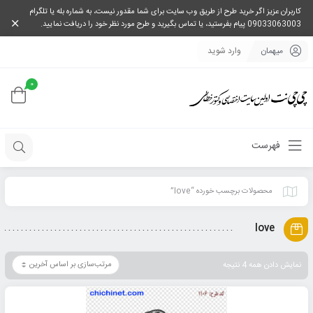
کاربران عزیز اگر خرید طرح از طریق وب سایت برای شما مقدور نیست، به شماره بله یا تلگرام
09033063003 پیام بفرستید، یا تماس بگیرید و طرح مورد نظر خود را دریافت نمایید.
میهمان
وارد شوید
0
فهرست
محصولات برچسب خورده “love”
love
نمایش دادن همه 4 نتیجه