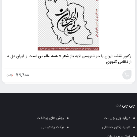
وکتور نقشه ایران با خوشنویسی لایه باز شعر « همه عالم تن است و ایران دل »
از نظامی گنجوی
79,900
تومان
افزودن
به
چی چی نت
سبد
درباره چی چی نت
روش های پرداخت
کاربرد وکتور خطاطی
تیکت پشتیبانی
قوانین و مقررات