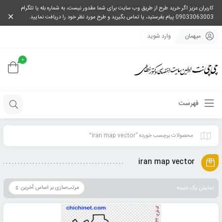
کاربران عزیز اگر خرید طرح از طریق وب سایت برای شما مقدور نیست، به شماره بله یا تلگرام
09033063003 پیام بفرستید، یا تماس بگیرید و طرح مورد نظر خود را دریافت نمایید.
میهمان
وارد شوید
0
فهرست
محصولات برچسب خورده “iran map vector”
iran map vector
نمایش یک نتیجه