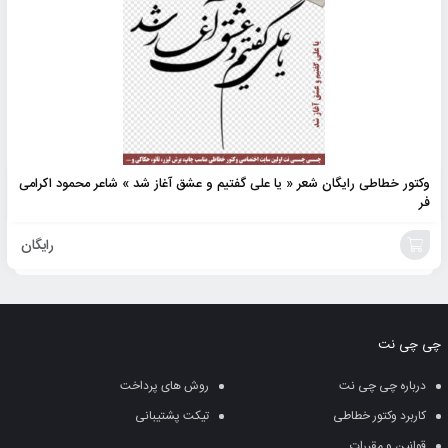
وکتور خطاطی رایگان شعر « یا علی گفتیم و عشق آغاز شد » شاعر محمود اکرامی
فر
رایگان
افزودن
به
چی چی نت
سبد
درباره چی چی نت
روش های پرداخت
کاربرد وکتور خطاطی
تیکت پشتیبانی
قوانین و مقررات