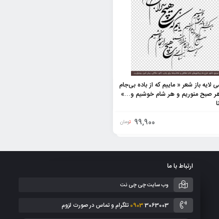
لایه باز شعر « ماییم که از باده بی‌جام
ر صبح منوریم و هر شام خوشیم و…»
ا
99,900
تومان
ارتباط با ما
وب سایت چی چی نت
3063003 تلگرام و تماس در صورت لزوم
0903