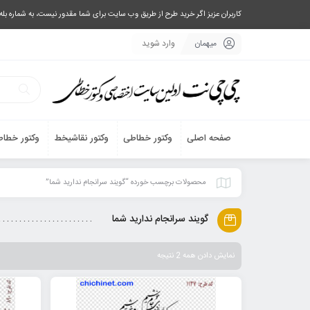
کاربران عزیز اگر خرید طرح از طریق وب سایت برای شما مقدور نیست، به شماره بله یا تلگرام 09033063003 پیام بفرستید، یا تماس بگیرید و طرح مورد نظر خود 
میهمان
وارد شوید
صفحه اصلی
وکتور خطاطی
وکتور نقاشیخط
وکتور خطاط
محصولات برچسب خورده “گویند سرانجام ندارید شما”
گویند سرانجام ندارید شما
نمایش دادن همه 2 نتیجه