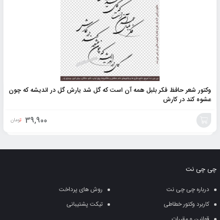
وکتور شعر حافظ فکر بلبل همه آن است که گل شد یارش گل در اندیشه که چون
عشوه کند در کارش
39,900
تومان
افزودن
به
چی چی نت
سبد
درباره چی چی نت
روش های پرداخت
کاربرد وکتور خطاطی
تیکت پشتیبانی
قوانین و مقررات