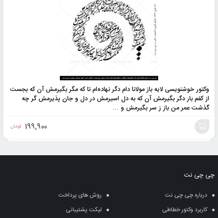
وکتور خوشنویسی لایه باز مولانا دام دگر نهاده‌ام تا که مگر بگیرمش آن که بجست
از کفم بار دگر بگیرمش آن که به دل اسیرمش در دل و جان پذیرمش گر چه
گذشت عمر من باز ز سر بگیرمش و …
199,900
تومان
افزودن
به
چی چی نت
سبد
درباره چی چی نت
روش های پرداخت
کاربرد وکتور خطاطی
تیکت پشتیبانی