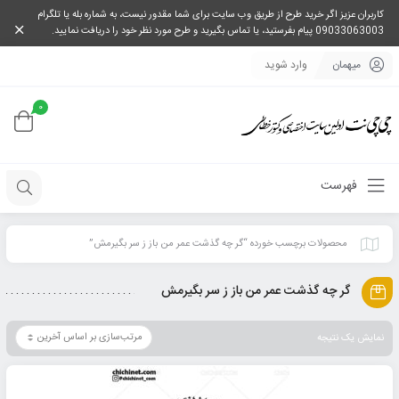
کاربران عزیز اگر خرید طرح از طریق وب سایت برای شما مقدور نیست، به شماره بله یا تلگرام
09033063003 پیام بفرستید، یا تماس بگیرید و طرح مورد نظر خود را دریافت نمایید.
میهمان
وارد شوید
0
فهرست
محصولات برچسب خورده “گر چه گذشت عمر من باز ز سر بگیرمش”
گر چه گذشت عمر من باز ز سر بگیرمش
نمایش یک نتیجه