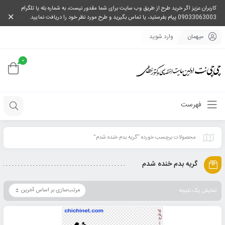
کاربران عزیز اگر خرید طرح از طریق وب سایت برای شما مقدور نیست، به شماره بله یا تلگرام
09033063003 پیام بفرستید، یا تماس بگیرید و طرح مورد نظر خود را دریافت نمایید.
میهمان
وارد شوید
0
فهرست
محصولات برچسب خورده “گریه بدم خنده شدم”
گریه بدم خنده شدم
نمایش یک نتیجه