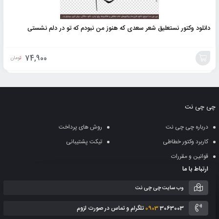
دانلود وکتور نستعلیق شعر سعدی که هنوز من نبودم که تو در دلم نشستی
74,900
تومان
افزودن
به
چی چی نت
سبد
درباره چی چی نت
روش های پرداخت
کاربرد وکتور خطاطی
تیکت پشتیبانی
قوانین و مقررات
ارتباط با ما
وب سایت چی چی نت
3063003 تلگرام و تماس در صورت لزوم
0903