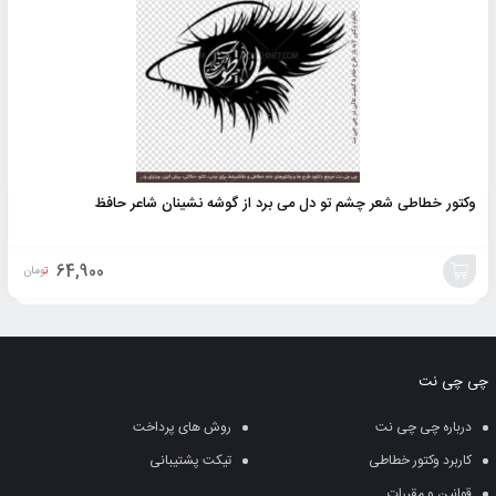
وکتور خطاطی شعر چشم تو دل می برد از گوشه نشینان شاعر حافظ
64,900
تومان
افزودن
به
چی چی نت
سبد
درباره چی چی نت
روش های پرداخت
کاربرد وکتور خطاطی
تیکت پشتیبانی
قوانین و مقررات