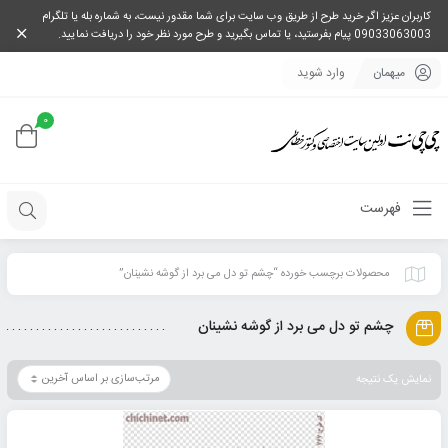
کاربران عزیز اگر خرید طرح از طریق وب سایت برای شما مقدور نیست، به شماره بله یا تلگرام
09033063003 پیام بفرستید، یا تماس بگیرید و طرح مورد نظر خود را دریافت نمایید.
میهمان
وارد شوید
0
فهرست
محصولات برچسب خورده “چشم تو دل می برد از گوشه نشینان”
چشم تو دل می برد از گوشه نشینان
نمایش یک نتیجه