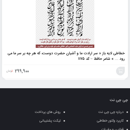
خطاطی لایه باز « سر ارادت ما و آشیان حضرت دوست، که هر چه بر سر ما می
رود … » شاعر حافظ – کد ۱۱۷۵
299,900
تومان
افزودن
به
چی چی نت
سبد
درباره چی چی نت
روش های پرداخت
کاربرد وکتور خطاطی
تیکت پشتیبانی
قوانین و مقررات