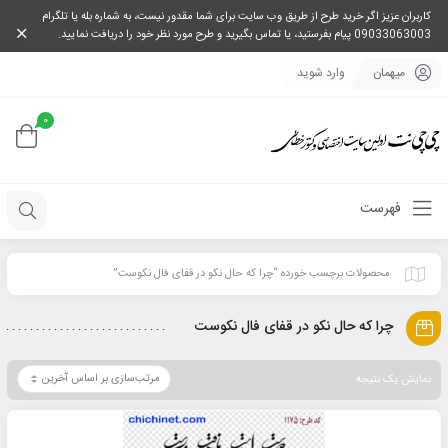
کاربران عزیز اگر خرید طرح از طریق وب سایت برای شما مقدور نیست، به شماره بله یا تلگرام
09033063003 پیام بفرستید، یا تماس بگیرید و طرح مورد نظر خود را دریافت نمایید.
میهمان
وارد شوید
0
فهرست
محصولات برچسب خورده “چرا که حال نکو در قفای فال نکوست”
چرا که حال نکو در قفای فال نکوست
نمایش یک نتیجه