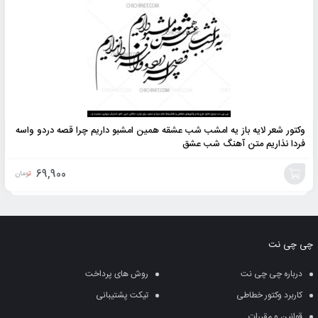
وکتور شعر لایه باز یه امشب شب عشقه همین امشبو داریم چرا قصه دردو واسه
فردا نذاریم متن آهنگ شب عشق
69,900
تومان
افزودن
به
چی چی نت
سبد
درباره چی چی نت
روش های پرداخت
کاربرد وکتور خطاطی
تیکت پشتیبانی
قوانین و مقررات