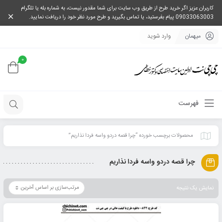
کاربران عزیز اگر خرید طرح از طریق وب سایت برای شما مقدور نیست، به شماره بله یا تلگرام
09033063003 پیام بفرستید، یا تماس بگیرید و طرح مورد نظر خود را دریافت نمایید.
میهمان
وارد شوید
0
فهرست
محصولات برچسب خورده “چرا قصه دردو واسه فردا نذاریم”
چرا قصه دردو واسه فردا نذاریم
نمایش یک نتیجه