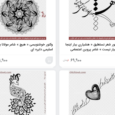
تور شعر نستعلیق « هشیاری بیار اینجا
وکتور خوشنویسی « هیچ » شاعر مولانا ب
ر نیست » شاعر پروین اعتصامی
اسلیمی دایره ای
,900
69,900
تومان
افزودن
به
سبد