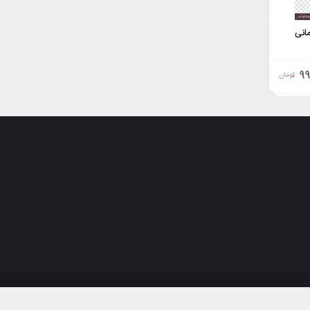
انی
99
تومان