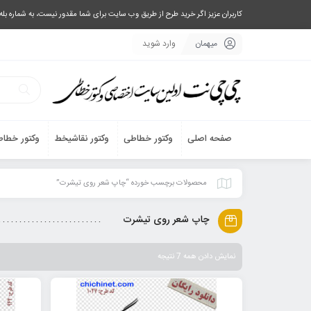
کاربران عزیز اگر خرید طرح از طریق وب سایت برای شما مقدور نیست، به شماره بله یا تلگرام 09033063003 پیام بفرستید، یا تماس بگیرید و طرح مورد نظر خود 
میهمان
وارد شوید
صفحه اصلی
وکتور خطاطی
وکتور نقاشیخط
وکتور خطاط
محصولات برچسب خورده “چاپ شعر روی تیشرت”
چاپ شعر روی تیشرت
نمایش دادن همه 7 نتیجه