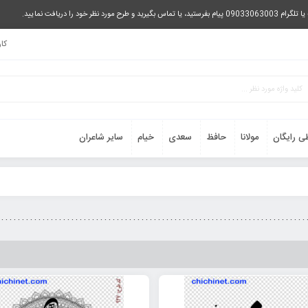
را دریافت نمایید.
کا
ی رایگان
مولانا
حافظ
سعدی
خیام
سایر شاعران