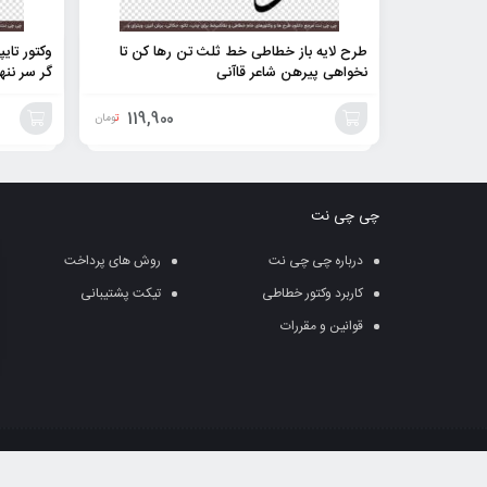
طرح لایه باز خطاطی خط ثلث تن رها کن تا
وکتور تای
نخواهی پیرهن شاعر قاآنی
گر سر ننهم
119,900
تومان
افزودن
افزودن
به
به
چی چی نت
سبد
سبد
درباره چی چی نت
روش های پرداخت
کاربرد وکتور خطاطی
تیکت پشتیبانی
قوانین و مقررات
قوانین کپی رایت: وب سایت ” چی چی نت تابع قو
آن ها به طور جدی پیگرد قانونی دارد.