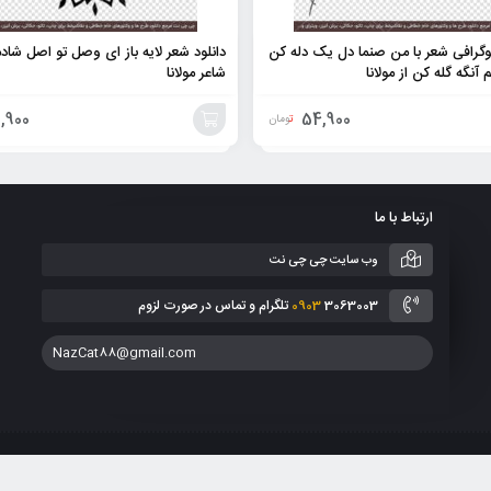
پوگرافی شعر با من صنما دل یک دله کن
دانلود شعر لایه باز ای وصل تو اصل شادم
 آنگه گله کن از مولانا
شاعر مولانا
,900
54,900
تومان
افزودن
به
ارتباط با ما
سبد
وب سایت چی چی نت
3063003 تلگرام و تماس در صورت لزوم
0903
NazCat88@gmail.com
انین جمهوری اسلامی ایران می باشد. هر گونه کپی برداری از طرح ها، فروش و انتشار