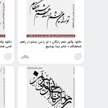
دانلود وکتور شعر رایگان « تو را من چشم در راهم
دانلود وک
شباهنگام » شاعر نیما یوشیج
کسی هشیا
رایگان
افزودن
افزودن
به
به
سبد
سبد