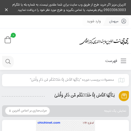
کاربران عزیز اگر خرید طرح از طریق وب سایت برای شما مقدور نیست، به شماره بله یا تلگرام
09033063003 پیام بفرستید، یا تماس بگیرید و طرح مورد نظر خود را دریافت نمایید.
میهمان
وارد شوید
0
فهرست
محصولات برچسب خورده “يَـٰٓأَيُّهَا ٱلنَّاسُ إِنَّا خَلَقۡنَٰكُم مِّن ذَكَرٖ وَأُنثَىٰ”
يَـٰٓأَيُّهَا ٱلنَّاسُ إِنَّا خَلَقۡنَٰكُم مِّن ذَكَرٖ وَأُنثَىٰ
نمایش یک نتیجه