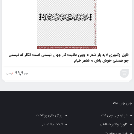
فایل وکتوری لایه باز شعر « چون عاقبت کار جهان نیستی است انگار که نیستی
چو هستی خوش باش » شاعر خیام
99,900
تومان
افزودن
به
چی چی نت
سبد
درباره چی چی نت
روش های پرداخت
کاربرد وکتور خطاطی
تیکت پشتیبانی
قوانین و مقررات