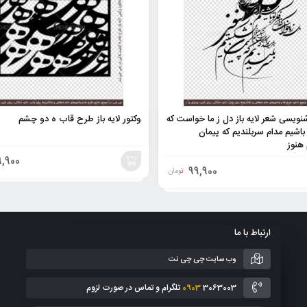
ویسی شعر لایه باز دل ز ما خواست که
وکتور لایه باز طرح قاب ه دو چشم
 باشیم مدام سربلندیم که پیمان
هنوز
,900
99,900
تومان
افزودن
به
ارتباط با ما
سبد
وب سایت چی چی نت
3063003 تلگرام و تماس در صورت لزوم
0903