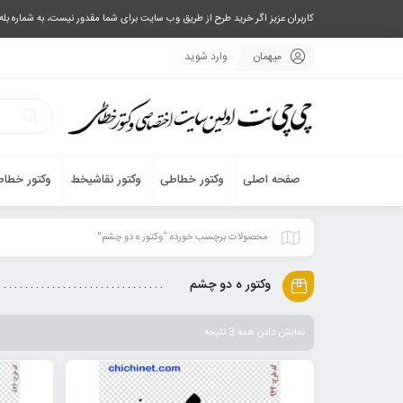
کاربران عزیز اگر خرید طرح از طریق وب سایت برای شما مقدور نیست، به شماره بله یا تلگرام 09033063003 پیام بفرستید، یا تماس بگیرید و طرح مورد نظر خود 
میهمان
وارد شوید
صفحه اصلی
وکتور خطاطی
وکتور نقاشیخط
وکتور خطاط
محصولات برچسب خورده “وکتور ه دو چشم”
وکتور ه دو چشم
نمایش دادن همه 3 نتیجه