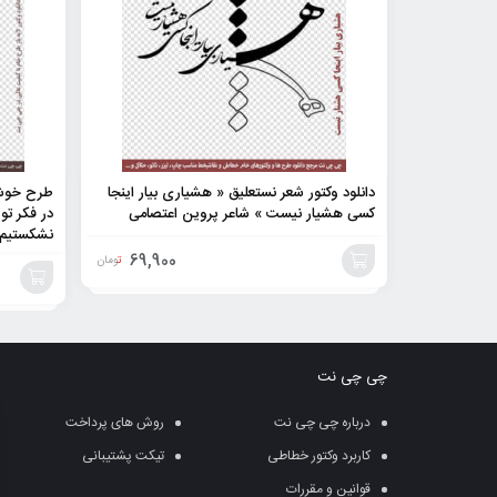
دانلود وکتور شعر نستعلیق « هشیاری بیار اینجا
طرح خوشن
کسی هشیار نیست » شاعر پروین اعتصامی
در فکر تو
نشکستیم 
69,900
تومان
افزودن
افزودن
به
به
چی چی نت
سبد
سبد
درباره چی چی نت
روش های پرداخت
کاربرد وکتور خطاطی
تیکت پشتیبانی
قوانین و مقررات