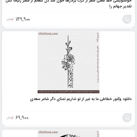
خوشنویسی خط معلی شعر از گرگ برادرها خون شد دل کنعانم از مصر زلیخا کش
تقدیر جهانم را
149,900
تومان
افزودن
به
سبد
دانلود وکتور خطاطی ما به غیر از تو نداریم تمنای دگر شاعر سعدی
69,900
تومان
افزودن