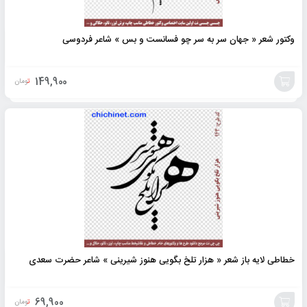
وکتور شعر « جهان سر به سر چو فسانست و بس » شاعر فردوسی
149,900
تومان
افزودن
به
سبد
خطاطی لایه باز شعر « هزار تلخ بگویی هنوز شیرینی » شاعر حضرت سعدی
69,900
تومان