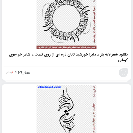
دانلود شعر لایه باز « دلبرا خورشید تابان ذره ای از روی تست » شاعر خواجوی
کرمانی
249,900
تومان
افزودن
به
سبد