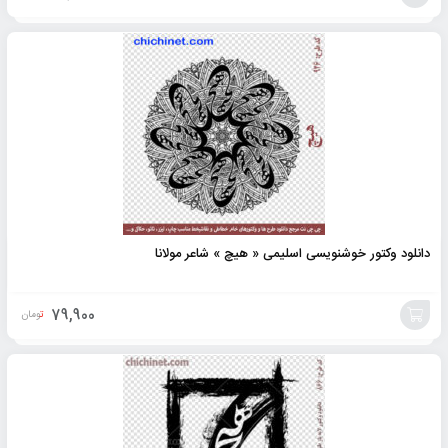
افزودن
به
سبد
دانلود وکتور خوشنویسی اسلیمی « هیچ » شاعر مولانا
79,900
تومان
افزودن
به
سبد