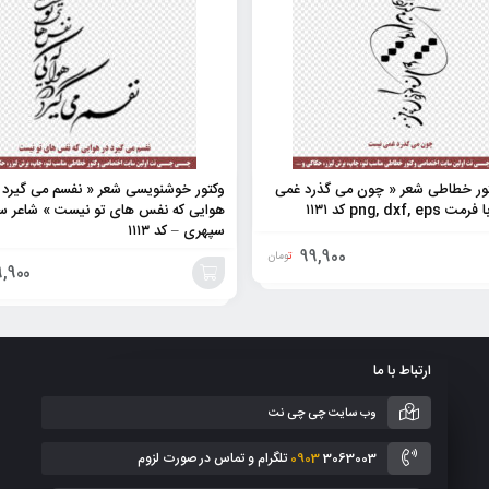
کتور خطاطی شعر « چون می گذرد غمی
وکتور خوشنویسی شعر « نفسم می گیرد 
png, dxf, کد ۱۱۳۱
هوایی که نفس های تو نیست » شاعر س
سپهری – کد ۱۱۱۳
99,900
تومان
9,900
افزودن
به
ارتباط با ما
سبد
وب سایت چی چی نت
3063003 تلگرام و تماس در صورت لزوم
0903