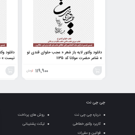
دانلود وکتور لایه باز شعر « عجب حلوای قندی تو
دانلود و
» شاعر حضرت مولانا کد ۱۱۳۵
نیست » با فرمت  eps
119,900
تومان
افزودن
افزودن
به
به
چی چی نت
سبد
سبد
درباره چی چی نت
روش های پرداخت
کاربرد وکتور خطاطی
تیکت پشتیبانی
قوانین و مقررات