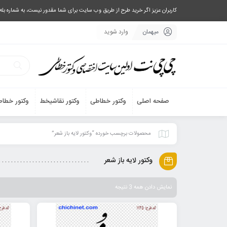
کاربران عزیز اگر خرید طرح از طریق وب سایت برای شما مقدور نیست، به شماره بله یا تلگرام 09033063003 پیام بفرستید، یا تماس بگیرید و طرح مورد نظر خود 
میهمان
وارد شوید
صفحه اصلی
وکتور خطاطی
وکتور نقاشیخط
وکتور خطاط
محصولات برچسب خورده “وکتور لایه باز شعر”
وکتور لایه باز شعر
نمایش دادن همه 3 نتیجه