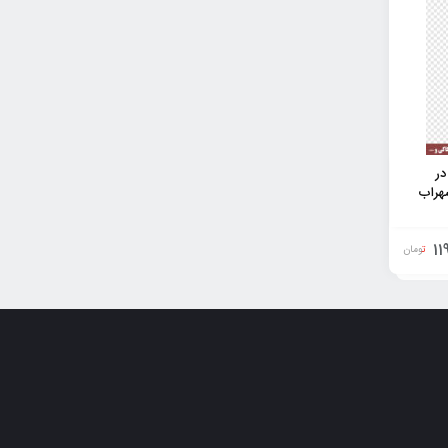
در
هراب
11
تومان