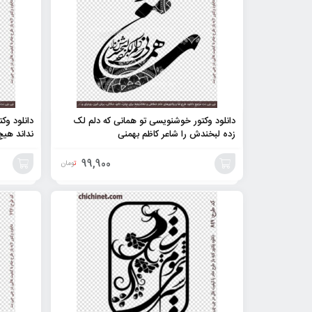
دانلود وکتور خوشنویسی تو همانی که دلم لک
دانلود وک
زده لبخندش را شاعر کاظم بهمنی
نداند هی
99,900
تومان
افزودن
افزودن
به
به
سبد
سبد