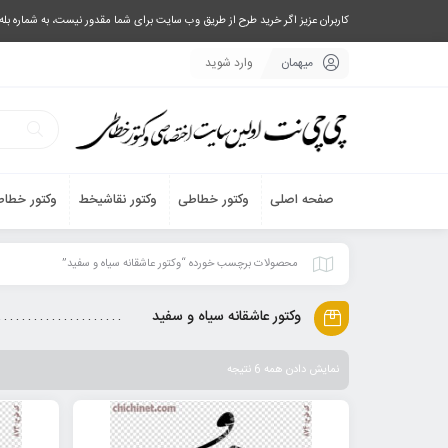
کاربران عزیز اگر خرید طرح از طریق وب سایت برای شما مقدور نیست، به شماره بله یا تلگرام 09033063003 پیام بفرستید، یا تماس بگیرید و طرح مورد نظر خود 
میهمان
وارد شوید
صفحه اصلی
وکتور خطاطی
وکتور نقاشیخط
وکتور خطاط
محصولات برچسب خورده “وکتور عاشقانه سیاه و سفید”
وکتور عاشقانه سیاه و سفید
نمایش دادن همه 6 نتیجه