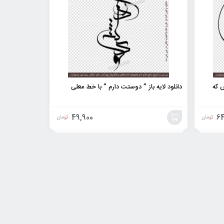
 که
دانلود لایه باز ” دوستت دارم ” با خط معلی
49,900
64
تومان
تومان
افزودن
به
سبد