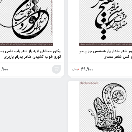
تور شعر مقدار یار همنفس چون من
وکتور خطاطی لایه باز شعر باب دلمی بس
چ کس شاعر سعدی
تورو خوب کشیدن شاعر پدرام پاریزی
,900
69,900
تومان
افزودن
به
سبد