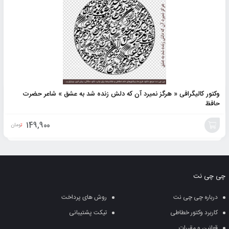
وکتور کالیگرافی « هرگز نمیرد آن که دلش زنده شد به عشق » شاعر حضرت
حافظ
149,900
تومان
افزودن
به
چی چی نت
سبد
درباره چی چی نت
روش های پرداخت
کاربرد وکتور خطاطی
تیکت پشتیبانی
قوانین و مقررات