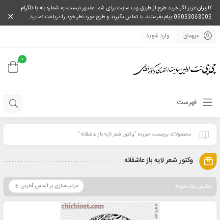
کاربران عزیز اگر خرید طرح از طریق وب سایت برای شما مقدور نیست، به شماره بله یا تلگرام
09033063003 پیام بفرستید، یا تماس بگیرید و طرح مورد نظر خود را دریافت نمایید.
میهمان
وارد شوید
0
فهرست
محصولات برچسب خورده “وکتور شعر لایه باز عاشقانه”
وکتور شعر لایه باز عاشقانه
نمایش یک نتیجه