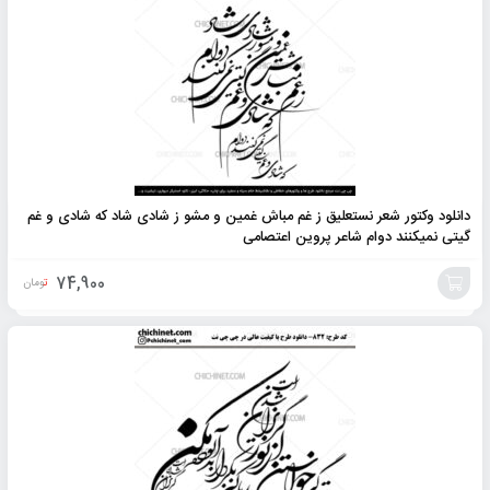
به
سبد
دانلود وکتور شعر نستعلیق ز غم مباش غمین و مشو ز شادی شاد که شادی و غم
گیتی نمیکنند دوام شاعر پروین اعتصامی
74,900
تومان
افزودن
به
سبد