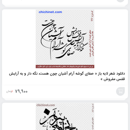
افزودن
به
سبد
دانلود شعر لایه باز « صفای گوشه آرام آشیان چون هست، نگه دار و به آرایش
قفس مفروش »
79,900
تومان
افزودن
به
سبد