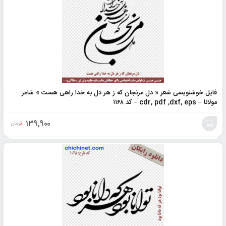
فایل خوشنویسی شعر « دل مرنجان که ز هر دل به خدا راهی هست » شاعر
مولانا – cdr, pdf ,dxf, eps – کد ۱۱۶۸
139,900
تومان
افزودن
به
سبد