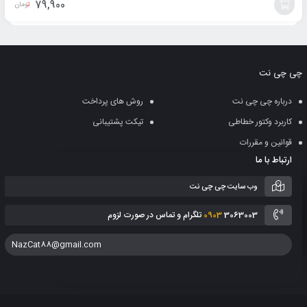
79,900
تومان
افزودن
به
چی چی نت
سبد
درباره چی چی نت
روش های پرداخت
کاربرد وکتور خطاطی
تیکت پشتیبانی
قوانین و مقررات
ارتباط با ما
وب سایت چی چی نت
3063003 تلگرام و تماس در صورت لزوم
0903
NazCat88@gmail.com