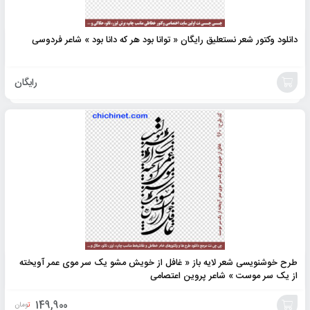
دانلود وکتور شعر نستعلیق رایگان « توانا بود هر که دانا بود » شاعر فردوسی
رایگان
افزودن
به
سبد
طرح خوشنویسی شعر لایه باز « غافل از خویش مشو یک سر موی عمر آویخته
از یک سر موست » شاعر پروین اعتصامی
149,900
تومان