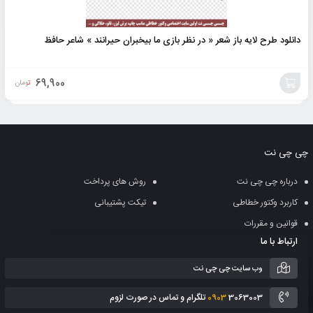
دانلود طرح لایه باز شعر « در نظر بازی ما بیخبران حیرانند » شاعر حافظ
69,900
تومان
افزودن
به
چی چی نت
سبد
درباره چی چی نت
روش های پرداخت
کاربرد وکتور خطاطی
تیکت پشتیبانی
قوانین و مقررات
ارتباط با ما
وب سایت چی چی نت
3063003 تلگرام و تماس در صورت لزوم
0903