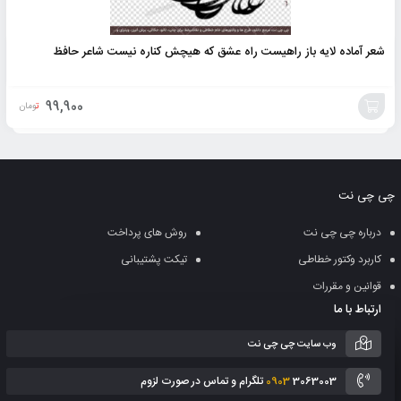
شعر آماده لایه باز راهیست راه عشق که هیچش کناره نیست شاعر حافظ
99,900
تومان
افزودن
به
چی چی نت
سبد
درباره چی چی نت
روش های پرداخت
کاربرد وکتور خطاطی
تیکت پشتیبانی
قوانین و مقررات
ارتباط با ما
وب سایت چی چی نت
3063003 تلگرام و تماس در صورت لزوم
0903