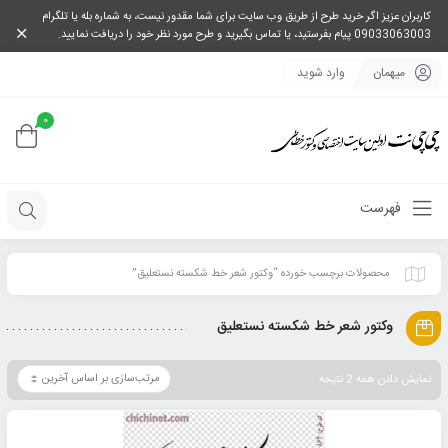
کاربران عزیز اگر خرید طرح از طریق وب سایت برای شما مقدور نیست، به شماره بله یا تلگرام
09033063003 پیام بفرستید، یا تماس بگیرید و طرح مورد نظر خود را دریافت نمایید.
میهمان
وارد شوید
0
فهرست
محصولات برچسب خورده “وکتور شعر خط شکسته نستعلیق”
وکتور شعر خط شکسته نستعلیق
نمایش دادن همه 2 نتیجه